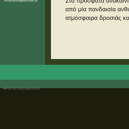
Στα πρόσφατα ανακαινισ
info@kastoriagalaxyhotel.gr
από μία πανδαισία ανθ
ατμόσφαιρα δροσιάς κα
MHTE 0517Κ012Α0011200