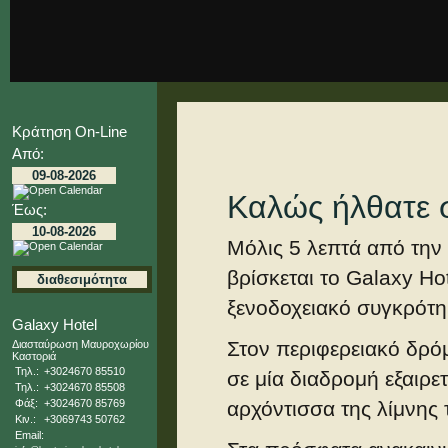
Κράτηση On-Line
Από:
Καλώς ήλθατε σ
Έως:
Μόλις 5 λεπτά από την
βρίσκεται το Galaxy Hot
ξενοδοχειακό συγκρότη
Galaxy Hotel
Στον περιφερειακό δρόμ
Διασταύρωση Μαυροχωρίου
Καστοριά
Τηλ.:
+3024670 85510
σε μία διαδρομή εξαιρετ
Τηλ.:
+3024670 85508
Φάξ:
+3024670 85769
αρχόντισσα της λίμνης
Κιν.:
+3069743 50762
Email: