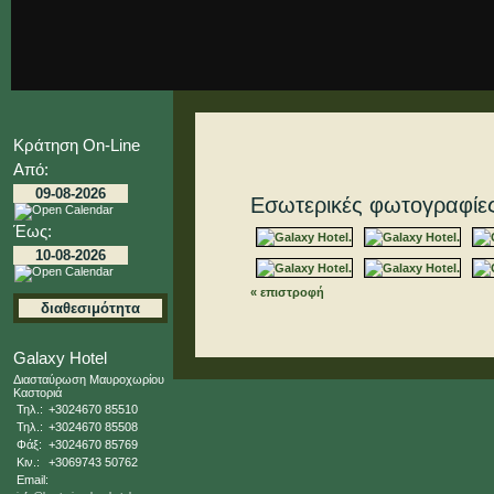
Κράτηση On-Line
Από:
Εσωτερικές φωτογραφίε
Έως:
« επιστροφή
Galaxy Hotel
Διασταύρωση Μαυροχωρίου
Καστοριά
Τηλ.:
+3024670 85510
Τηλ.:
+3024670 85508
Φάξ:
+3024670 85769
Κιν.:
+3069743 50762
Email: